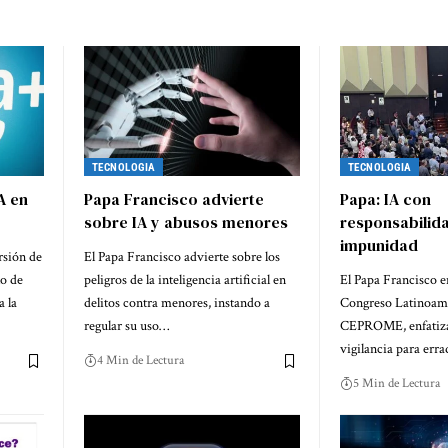
TECNOLOGIA
TECNOLOGIA
A en
Papa Francisco advierte
Papa: IA con
sobre IA y abusos menores
responsabilida
impunidad
rsión de
El Papa Francisco advierte sobre los
lo de
peligros de la inteligencia artificial en
El Papa Francisco e
a la
delitos contra menores, instando a
Congreso Latinoame
regular su uso…
CEPROME, enfatiza
vigilancia para err
4 Min de Lectura
5 Min de Lectura