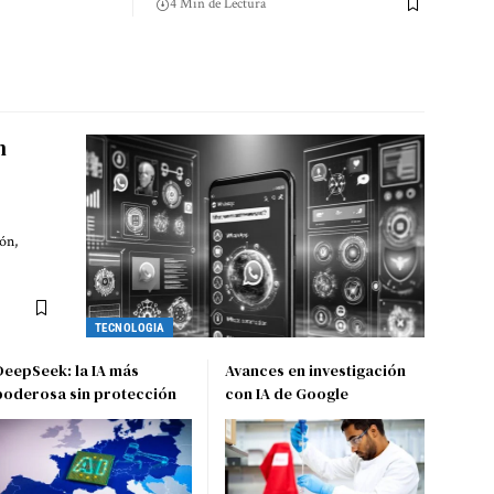
4 Min de Lectura
n
ón,
TECNOLOGIA
DeepSeek: la IA más
Avances en investigación
poderosa sin protección
con IA de Google