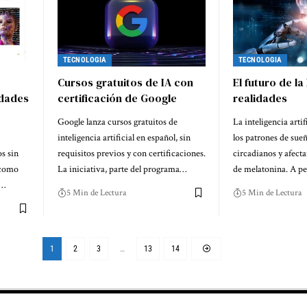
TECNOLOGIA
TECNOLOGIA
Cursos gratuitos de IA con
El futuro de la
idades
certificación de Google
realidades
Google lanza cursos gratuitos de
La inteligencia artif
inteligencia artificial en español, sin
los patrones de sue
s sin
requisitos previos y con certificaciones.
circadianos y afect
 como
La iniciativa, parte del programa…
de melatonina. A p
n…
5 Min de Lectura
5 Min de Lectura
1
2
3
…
13
14