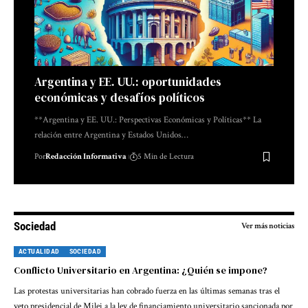
Argentina y EE. UU.: oportunidades
económicas y desafíos políticos
**Argentina y EE. UU.: Perspectivas Económicas y Políticas** La
relación entre Argentina y Estados Unidos…
Por
Redacción Informativa
5 Min de Lectura
Sociedad
Ver más noticias
ACTUALIDAD
SOCIEDAD
Conflicto Universitario en Argentina: ¿Quién se impone?
Las protestas universitarias han cobrado fuerza en las últimas semanas tras el
veto presidencial de Milei a la ley de financiamiento universitario sancionada por