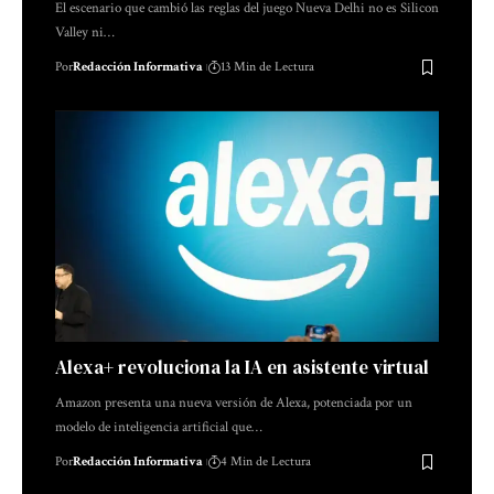
El escenario que cambió las reglas del juego Nueva Delhi no es Silicon
Valley ni…
Por
Redacción Informativa
13 Min de Lectura
Alexa+ revoluciona la IA en asistente virtual
Amazon presenta una nueva versión de Alexa, potenciada por un
modelo de inteligencia artificial que…
Por
Redacción Informativa
4 Min de Lectura