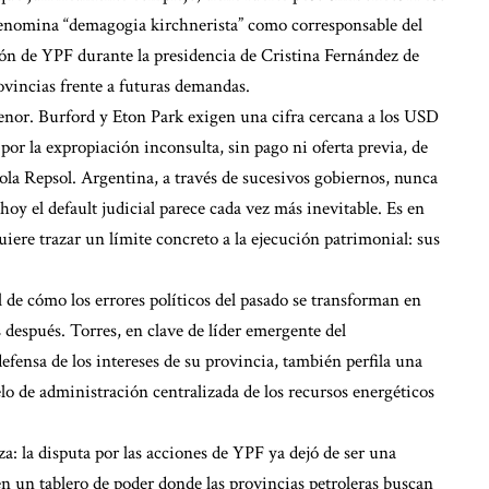
l denomina “demagogia kirchnerista” como corresponsable del
ción de YPF durante la presidencia de Cristina Fernández de
ovincias frente a futuras demandas.
menor. Burford y Eton Park exigen una cifra cercana a los USD
r la expropiación inconsulta, sin pago ni oferta previa, de
ñola Repsol. Argentina, a través de sucesivos gobiernos, nunca
hoy el default judicial parece cada vez más inevitable. Es en
iere trazar un límite concreto a la ejecución patrimonial: sus
l de cómo los errores políticos del pasado se transforman en
s después. Torres, en clave de líder emergente del
fensa de los intereses de su provincia, también perfila una
elo de administración centralizada de los recursos energéticos
za: la disputa por las acciones de YPF ya dejó de ser una
en un tablero de poder donde las provincias petroleras buscan