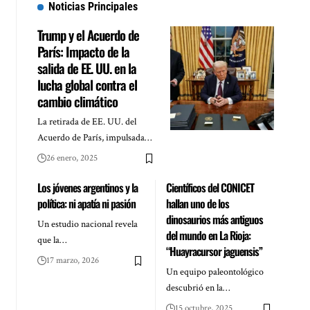
Noticias Principales
Trump y el Acuerdo de
París: Impacto de la
salida de EE. UU. en la
lucha global contra el
cambio climático
La retirada de EE. UU. del
Acuerdo de París, impulsada…
26 enero, 2025
Los jóvenes argentinos y la
Científicos del CONICET
política: ni apatía ni pasión
hallan uno de los
dinosaurios más antiguos
Un estudio nacional revela
del mundo en La Rioja:
que la…
“Huayracursor jaguensis”
17 marzo, 2026
Un equipo paleontológico
descubrió en la…
15 octubre, 2025