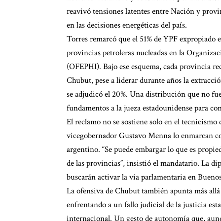
reavivó tensiones latentes entre Nación y prov
en las decisiones energéticas del país.
Torres remarcó que el 51% de YPF expropiado en 
provincias petroleras nucleadas en la Organiza
(OFEPHI). Bajo ese esquema, cada provincia rec
Chubut, pese a liderar durante años la extracc
se adjudicó el 20%. Una distribución que no fue
fundamentos a la jueza estadounidense para conge
El reclamo no se sostiene solo en el tecnicismo 
vicegobernador Gustavo Menna lo enmarcan como
argentino. “Se puede embargar lo que es propied
de las provincias”, insistió el mandatario. La
buscarán activar la vía parlamentaria en Buenos
La ofensiva de Chubut también apunta más allá 
enfrentando a un fallo judicial de la justicia e
internacional. Un gesto de autonomía que, aunq