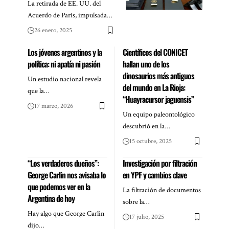
La retirada de EE. UU. del
Acuerdo de París, impulsada…
26 enero, 2025
Los jóvenes argentinos y la
Científicos del CONICET
política: ni apatía ni pasión
hallan uno de los
dinosaurios más antiguos
Un estudio nacional revela
del mundo en La Rioja:
que la…
“Huayracursor jaguensis”
17 marzo, 2026
Un equipo paleontológico
descubrió en la…
15 octubre, 2025
“Los verdaderos dueños”:
Investigación por filtración
George Carlin nos avisaba lo
en YPF y cambios clave
que podemos ver en la
La filtración de documentos
Argentina de hoy
sobre la…
Hay algo que George Carlin
17 julio, 2025
dijo…