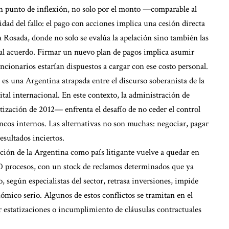
un punto de inflexión, no solo por el monto —comparable al
ad del fallo: el pago con acciones implica una cesión directa
a Rosada, donde no solo se evalúa la apelación sino también las
al acuerdo. Firmar un nuevo plan de pagos implica asumir
ncionarios estarían dispuestos a cargar con ese costo personal.
 es una Argentina atrapada entre el discurso soberanista de la
pital internacional. En este contexto, la administración de
ización de 2012— enfrenta el desafío de no ceder el control
ncos internos. Las alternativas no son muchas: negociar, pagar
esultados inciertos.
tación de la Argentina como país litigante vuelve a quedar en
00 procesos, con un stock de reclamos determinados que ya
 según especialistas del sector, retrasa inversiones, impide
ómico serio. Algunos de estos conflictos se tramitan en el
 estatizaciones o incumplimiento de cláusulas contractuales