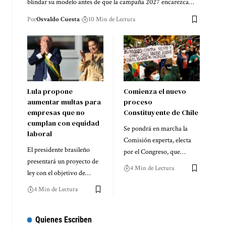
blindar su modelo antes de que la campaña 2027 encarezca…
Por
Osvaldo Cuesta
10 Min de Lectura
Lula propone
Comienza el nuevo
aumentar multas para
proceso
empresas que no
Constituyente de Chile
cumplan con equidad
Se pondrá en marcha la
laboral
Comisión experta, electa
El presidente brasileño
por el Congreso, que…
presentará un proyecto de
4 Min de Lectura
ley con el objetivo de…
4 Min de Lectura
Quienes Escriben