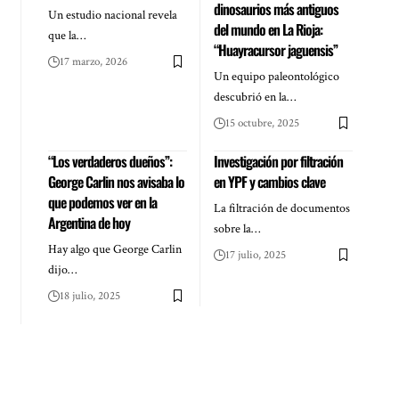
dinosaurios más antiguos
Un estudio nacional revela
del mundo en La Rioja:
que la…
“Huayracursor jaguensis”
17 marzo, 2026
Un equipo paleontológico
descubrió en la…
15 octubre, 2025
“Los verdaderos dueños”:
Investigación por filtración
George Carlin nos avisaba lo
en YPF y cambios clave
que podemos ver en la
La filtración de documentos
Argentina de hoy
sobre la…
Hay algo que George Carlin
17 julio, 2025
dijo…
18 julio, 2025