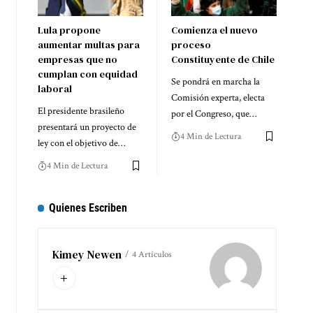
Lula propone
Comienza el nuevo
aumentar multas para
proceso
empresas que no
Constituyente de Chile
cumplan con equidad
Se pondrá en marcha la
laboral
Comisión experta, electa
El presidente brasileño
por el Congreso, que…
presentará un proyecto de
4 Min de Lectura
ley con el objetivo de…
4 Min de Lectura
Quienes Escriben
Kimey Newen
4 Artículos