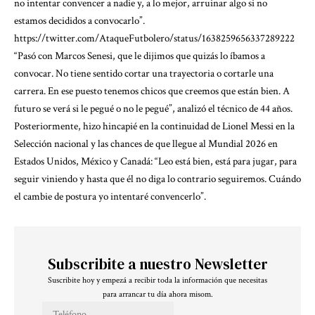
no intentar convencer a nadie y, a lo mejor, arruinar algo si no
estamos decididos a convocarlo”.
https://twitter.com/AtaqueFutbolero/status/1638259656337289222
“Pasó con Marcos Senesi, que le dijimos que quizás lo íbamos a
convocar. No tiene sentido cortar una trayectoria o cortarle una
carrera. En ese puesto tenemos chicos que creemos que están bien. A
futuro se verá si le pegué o no le pegué”, analizó el técnico de 44 años.
Posteriormente, hizo hincapié en la continuidad de Lionel Messi en la
Selección nacional y las chances de que llegue al Mundial 2026 en
Estados Unidos, México y Canadá: “Leo está bien, está para jugar, para
seguir viniendo y hasta que él no diga lo contrario seguiremos. Cuándo
el cambie de postura yo intentaré convencerlo”.
Subscribite a nuestro Newsletter
Suscribite hoy y empezá a recibir toda la información que necesitas
para arrancar tu día ahora misom.