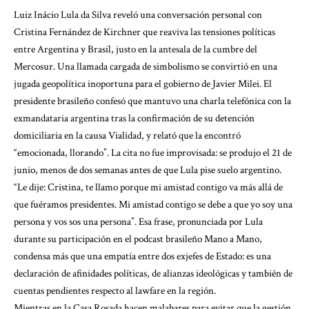
Luiz Inácio Lula da Silva reveló una conversación personal con
Cristina Fernández de Kirchner que reaviva las tensiones políticas
entre Argentina y Brasil, justo en la antesala de la cumbre del
Mercosur. Una llamada cargada de simbolismo se convirtió en una
jugada geopolítica inoportuna para el gobierno de Javier Milei. El
presidente brasileño confesó que mantuvo una charla telefónica con la
exmandataria argentina tras la confirmación de su detención
domiciliaria en la causa Vialidad, y relató que la encontró
“emocionada, llorando”. La cita no fue improvisada: se produjo el 21 de
junio, menos de dos semanas antes de que Lula pise suelo argentino.
“Le dije: Cristina, te llamo porque mi amistad contigo va más allá de
que fuéramos presidentes. Mi amistad contigo se debe a que yo soy una
persona y vos sos una persona”. Esa frase, pronunciada por Lula
durante su participación en el podcast brasileño Mano a Mano,
condensa más que una empatía entre dos exjefes de Estado: es una
declaración de afinidades políticas, de alianzas ideológicas y también de
cuentas pendientes respecto al lawfare en la región.
Mientras en la Casa Rosada hacen malabares para evitar que la gestión