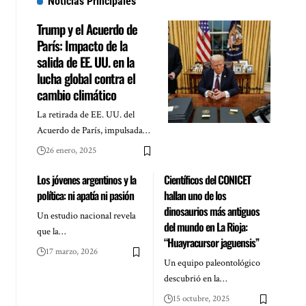
Noticias Principales
Trump y el Acuerdo de
París: Impacto de la
salida de EE. UU. en la
lucha global contra el
cambio climático
La retirada de EE. UU. del
Acuerdo de París, impulsada…
26 enero, 2025
Los jóvenes argentinos y la
Científicos del CONICET
política: ni apatía ni pasión
hallan uno de los
dinosaurios más antiguos
Un estudio nacional revela
del mundo en La Rioja:
que la…
“Huayracursor jaguensis”
17 marzo, 2026
Un equipo paleontológico
descubrió en la…
15 octubre, 2025