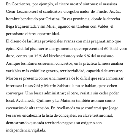
En Corrientes, por ejemplo, el cierre mostró sintonía: el massista
César Lezcano será el candidato a vicegobernador de Tincho Ascúa,
hombre bendecido por Cristina. En esa provincia, donde la derecha
llega fragmentada y sin Milei jugando en tándem con Valdés, el
peronismo olfatea oportunidad.
El diseño de las listas provinciales avanza con más pragmatismo que
épica. Kicillof pisa fuerte al argumentar que representa el 60 % del voto
duro, contra un 35 % del kirchnerismo y solo 5 % del massismo.
Aunque los números suenan concretos, en la práctica la mesa analiza
variables más volátiles: género, territorialidad, capacidad de arrastre.
Morón se presenta como una muestra de lo difícil que será armonizar
intereses: Lucas Ghi y Martín Sabbatella no se hablan, pero deben
converger. Uno busca administrar; el otro, resistir sin ceder poder
local. Avellaneda, Quilmes y La Matanza también asoman como
escenarios de alta tensión. En Avellaneda ya se confirmó que Jorge
Ferraresi encabezará la lista de concejales, en clave testimonial,
demostrando que cada territorio negocia su oxígeno con
independencia vigilada.