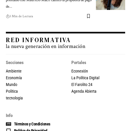
préstamo con Mauricio Macri calificó la propuesta de pago
de…
3 Min de Lectura
RED INFORMATIVA
la nueva generación en información
Secciones
Portales
Ambiente
Econexión
Economía
La Política Digital
Mundo
El Farolito 24
Política
Agenda Abierta
tecnologia
Info
Términos y Condiciones
Política de Privacidad