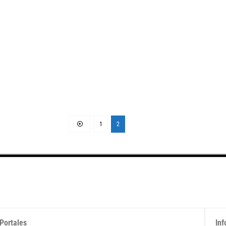
1
2
Portales
Inf