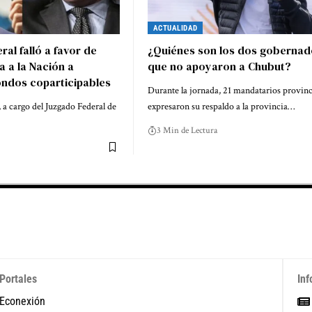
ACTUALIDAD
eral falló a favor de
¿Quiénes son los dos gobernad
a a la Nación a
que no apoyaron a Chubut?
ondos coparticipables
Durante la jornada, 21 mandatarios provinc
 a cargo del Juzgado Federal de
expresaron su respaldo a la provincia…
3 Min de Lectura
Portales
Inf
Econexión