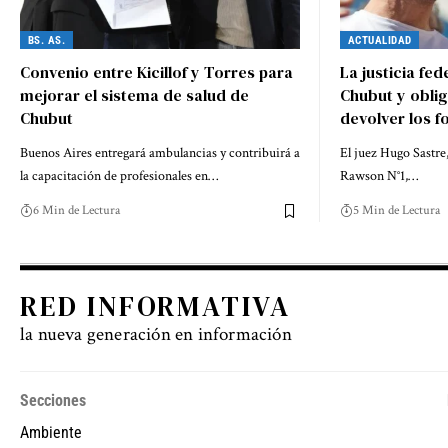
BS. AS.
ACTUALIDAD
Convenio entre Kicillof y Torres para
La justicia fed
mejorar el sistema de salud de
Chubut y oblig
Chubut
devolver los f
Buenos Aires entregará ambulancias y contribuirá a
El juez Hugo Sastre,
la capacitación de profesionales en…
Rawson N°1,…
6 Min de Lectura
5 Min de Lectura
RED INFORMATIVA
la nueva generación en información
Secciones
Ambiente