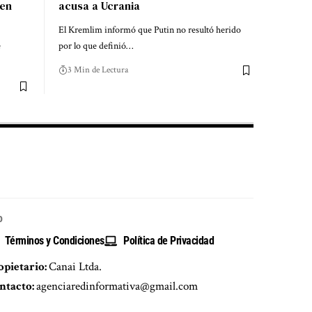
 en
acusa a Ucrania
El Kremlim informó que Putin no resultó herido
e
por lo que definió…
3 Min de Lectura
o
Términos y Condiciones
Política de Privacidad
opietario:
Canai Ltda.
ntacto:
agenciaredinformativa@gmail.com