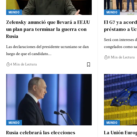
MUNDO
MUNDO
Zelensky anunció que llevará a EE.UU
El G7 ya acor
un plan para terminar la guerra con
préstamo a Uc
Rusia
Será con intereses d
Las declaraciones del presidente ucraniano se dan
congelados como s
luego de que el candidato…
8 Min de Lectura
4 Min de Lectura
MUNDO
MUNDO
Rusia celebrará las elecciones
La Unión Europ