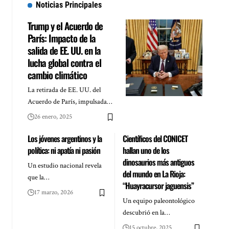
Noticias Principales
Trump y el Acuerdo de
París: Impacto de la
salida de EE. UU. en la
lucha global contra el
cambio climático
La retirada de EE. UU. del
Acuerdo de París, impulsada…
26 enero, 2025
Los jóvenes argentinos y la
Científicos del CONICET
política: ni apatía ni pasión
hallan uno de los
dinosaurios más antiguos
Un estudio nacional revela
del mundo en La Rioja:
que la…
“Huayracursor jaguensis”
17 marzo, 2026
Un equipo paleontológico
descubrió en la…
15 octubre, 2025