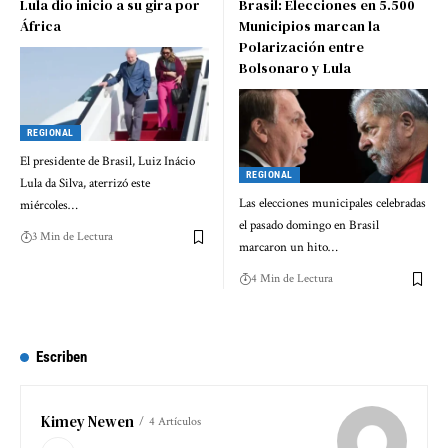
Lula dio inicio a su gira por
Brasil: Elecciones en 5.500
África
Municipios marcan la
Polarización entre
Bolsonaro y Lula
REGIONAL
El presidente de Brasil, Luiz Inácio
REGIONAL
Lula da Silva, aterrizó este
Las elecciones municipales celebradas
miércoles…
el pasado domingo en Brasil
3 Min de Lectura
marcaron un hito…
4 Min de Lectura
Escriben
Kimey Newen
4 Artículos