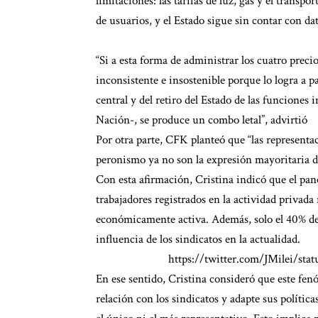
limitaciones: las tarifas de luz, gas y el trans
de usuarios, y el Estado sigue sin contar con dat
“Si a esta forma de administrar los cuatro preci
inconsistente e insostenible porque lo logra a p
central y del retiro del Estado de las funciones
Nación-, se produce un combo letal”, advirtió
Por otra parte, CFK planteó que “las representac
peronismo ya no son la expresión mayoritaria de
Con esta afirmación, Cristina indicó que el pa
trabajadores registrados en la actividad privad
económicamente activa. Además, solo el 40% de es
influencia de los sindicatos en la actualidad.
https://twitter.com/JMilei/st
En ese sentido, Cristina consideró que este fen
relación con los sindicatos y adapte sus política