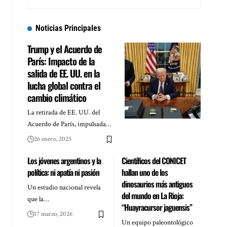
Noticias Principales
Trump y el Acuerdo de
París: Impacto de la
salida de EE. UU. en la
lucha global contra el
cambio climático
La retirada de EE. UU. del
Acuerdo de París, impulsada…
26 enero, 2025
Los jóvenes argentinos y la
Científicos del CONICET
política: ni apatía ni pasión
hallan uno de los
dinosaurios más antiguos
Un estudio nacional revela
del mundo en La Rioja:
que la…
“Huayracursor jaguensis”
17 marzo, 2026
Un equipo paleontológico