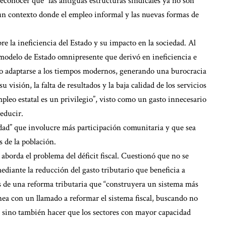
reconocer que “las antiguas estructuras sindicales ya no son
n un contexto donde el empleo informal y las nuevas formas de
bre la ineficiencia del Estado y su impacto en la sociedad. Al
o modelo de Estado omnipresente que derivó en ineficiencia e
ido adaptarse a los tiempos modernos, generando una burocracia
 visión, la falta de resultados y la baja calidad de los servicios
pleo estatal es un privilegio”, visto como un gasto innecesario
educir.
dad” que involucre más participación comunitaria y que sea
s de la población.
aborda el problema del déficit fiscal. Cuestionó que no se
mediante la reducción del gasto tributario que beneficia a
és de una reforma tributaria que “construyera un sistema más
ínea con un llamado a reformar el sistema fiscal, buscando no
, sino también hacer que los sectores con mayor capacidad