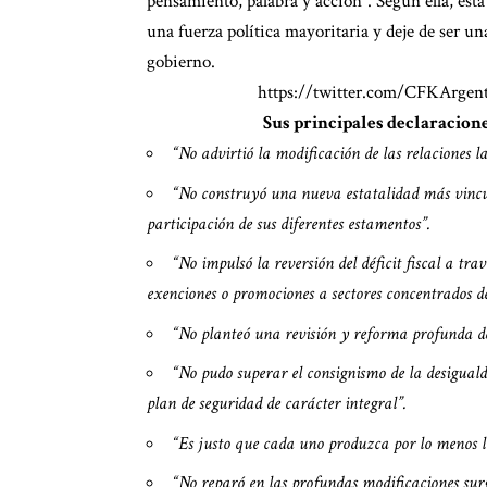
pensamiento, palabra y acción”. Según ella, esta
una fuerza política mayoritaria y deje de ser u
gobierno.
https://twitter.com/CFKArgen
Sus principales declaracion
“No advirtió la modificación de las relaciones la
“No construyó una nueva estatalidad más vincu
participación de sus diferentes estamentos”.
“No impulsó la reversión del déficit fiscal a tra
exenciones o promociones a sectores concentrados d
“No planteó una revisión y reforma profunda de
“No pudo superar el consignismo de la desigualda
plan de seguridad de carácter integral”.
“Es justo que cada uno produzca por lo menos 
“No reparó en las profundas modificaciones surg