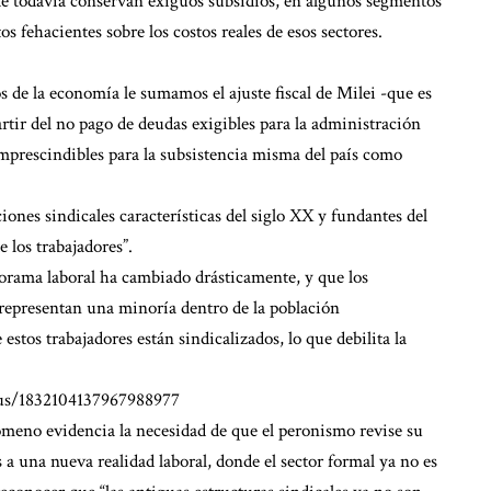
porte todavía conservan exiguos subsidios, en algunos segmentos
os fehacientes sobre los costos reales de esos sectores.
os de la economía le sumamos el ajuste fiscal de Milei -que es
artir del no pago de deudas exigibles para la administración
 imprescindibles para la subsistencia misma del país como
iones sindicales características del siglo XX y fundantes del
 los trabajadores”.
norama laboral ha cambiado drásticamente, y que los
a representan una minoría dentro de la población
tos trabajadores están sindicalizados, lo que debilita la
atus/1832104137967988977
ómeno evidencia la necesidad de que el peronismo revise su
s a una nueva realidad laboral, donde el sector formal ya no es