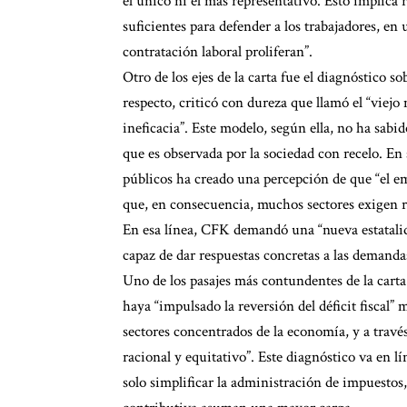
el único ni el más representativo. Esto implica 
suficientes para defender a los trabajadores, e
contratación laboral proliferan”.
Otro de los ejes de la carta fue el diagnóstico so
respecto, criticó con dureza que llamó el “viej
ineficacia”. Este modelo, según ella, no ha sab
que es observada por la sociedad con recelo. En su
públicos ha creado una percepción de que “el em
que, en consecuencia, muchos sectores exigen r
En esa línea, CFK demandó una “nueva estatali
capaz de dar respuestas concretas a las demanda
Uno de los pasajes más contundentes de la carta 
haya “impulsado la reversión del déficit fiscal” 
sectores concentrados de la economía, y a trav
racional y equitativo”. Este diagnóstico va en l
solo simplificar la administración de impuestos