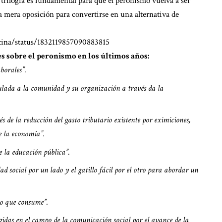
 trilogía es fundamental para que el peronismo vuelva a ser
na mera oposición para convertirse en una alternativa de
tina/status/1832119857090883815
es sobre el peronismo en los últimos años:
borales”.
lada a la comunidad y su organización a través da la
vés de la reducción del gasto tributario existente por eximiciones,
e la economía”.
 la educación pública”.
d social por un lado y el gatillo fácil por el otro para abordar un
lo que consume”.
idas en el campo de la comunicación social por el avance de la