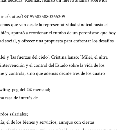
imas décadas. Además, realizó un nuevo análisis sobre los
tina/status/1831995825880265209
temas que van desde la representatividad sindical hasta el
í también, apuntó a reordenar el rumbo de un peronismo que hoy
ad social, y ofrecer una propuesta para enfrentar los desafíos
i y ‘las fuerzas del cielo’, Cristina lanzó: “Milei, el ultra
ntervención y el control del Estado sobre la vida de los
ne y controla, sino que además decide tres de los cuatro
crawling-peg del 2% mensual;
na tasa de interés de
rdos salariales;
ía; el de los bienes y servicios, aunque con ciertas