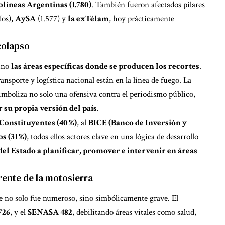
líneas Argentinas (1.780)
. También fueron afectados pilares
dos),
AySA
(1.577) y
la exTélam
, hoy prácticamente
colapso
sino
las áreas específicas donde se producen los recortes
.
ransporte y logística nacional están en la línea de fuego. La
imboliza no solo una ofensiva contra el periodismo público,
r su propia versión del país
.
Constituyentes (40 %)
, al
BICE (Banco de Inversión y
s (31 %)
, todos ellos actores clave en una lógica de desarrollo
el Estado a planificar, promover e intervenir en áreas
frente de la motosierra
te no solo fue numeroso, sino simbólicamente grave. El
726
, y el
SENASA 482
, debilitando áreas vitales como salud,