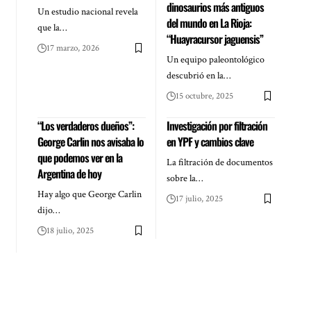
dinosaurios más antiguos
Un estudio nacional revela
del mundo en La Rioja:
que la…
“Huayracursor jaguensis”
17 marzo, 2026
Un equipo paleontológico
descubrió en la…
15 octubre, 2025
“Los verdaderos dueños”:
Investigación por filtración
George Carlin nos avisaba lo
en YPF y cambios clave
que podemos ver en la
La filtración de documentos
Argentina de hoy
sobre la…
Hay algo que George Carlin
17 julio, 2025
dijo…
18 julio, 2025