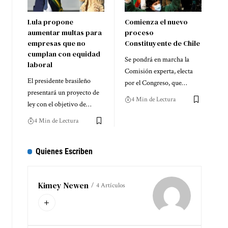
Lula propone
Comienza el nuevo
aumentar multas para
proceso
empresas que no
Constituyente de Chile
cumplan con equidad
Se pondrá en marcha la
laboral
Comisión experta, electa
El presidente brasileño
por el Congreso, que…
presentará un proyecto de
4 Min de Lectura
ley con el objetivo de…
4 Min de Lectura
Quienes Escriben
Kimey Newen
4 Artículos