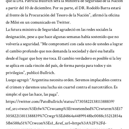
que la Dra. Patricia Bullrich será la Ministra de Seguridad de la Nación
a partir del 10 de diciembre. Por su parte, el DR. Rodolfo Barra estará
al frente de la Procuración del Tesoro de la Nación”, afirmó la oficina
de Milei en un comunicado en Twitter.
La futura ministra de Seguridad agradeció en las redes sociales la
designación, pese a que hace algunas semanas había sostenido que no
volvería a seguridad. “Me comprometí con cada uno de ustedes a lograr
el cambio profundo que nos demanda la sociedad y daré esa batalla
desde el lugar que hoy me toca. El cambio verdadero es posible si la ley
se aplica en cada rincón del país, de forma pareja para todos y sin
privilegios”, publicó Bullrich.
Luego agregó: “Argentina necesita orden. Seremos implacables contra
el crimen y daremos una lucha sin cuartel contra el narcotráfico. Es
simple: el que las hace, las paga”.
https://twitter.com/PatoBullrich/status/1730582213811388839?
ref_src=twsrc%5Etfw%7Ctwcamp%5Etweetembed%7Ctwterm%5E17
30582213811388839%7Ctwgr%5Ed4864a44899148bc0088c35212854a
5fb6588a51%7Ctwcon%5Es1_&ref_url=https%3A%2F%2Fd-