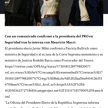
Con un comunicado confirmó a la presidenta del PRO en
Seguridad tras la interna con Mauricio Macri.
El presidente electo Javier Milei confirmó a Patricia Bullrich como
ministra de Seguridad y al ex juez de la Corte Suprema menemista y ex
ministro de Justicia Rodolfo Barra como Procurador del Tesoro.
https://twitter.com/OPEArg/status/1730581128979882007?
ref_src=twsrc%5Etfw%7Ctwcamp%5Etweetembed%7Ctwterm%5E17
30581128979882007%7Ctwgr%5E8bdccbc9df3202faaf56e845412fcf33
47f58eee%7Ctwcon%5Es1_&ref_url=https%3A%2F%2Fd-
4120503623727186816.ampproject.net%2F2311171837000%2Fframe.h
tml
“La Oficina del Presidente Electo de la República Argentina informa