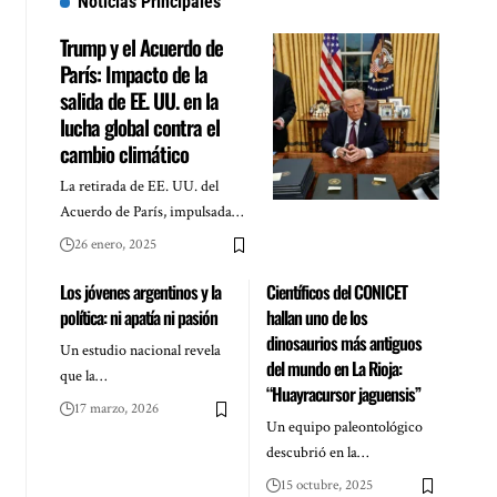
Noticias Principales
Trump y el Acuerdo de
París: Impacto de la
salida de EE. UU. en la
lucha global contra el
cambio climático
La retirada de EE. UU. del
Acuerdo de París, impulsada…
26 enero, 2025
Los jóvenes argentinos y la
Científicos del CONICET
política: ni apatía ni pasión
hallan uno de los
dinosaurios más antiguos
Un estudio nacional revela
del mundo en La Rioja:
que la…
“Huayracursor jaguensis”
17 marzo, 2026
Un equipo paleontológico
descubrió en la…
15 octubre, 2025