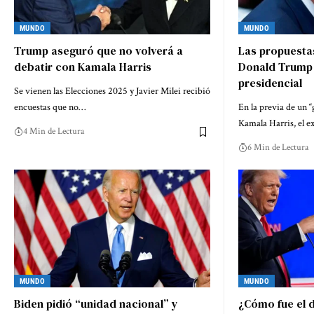
MUNDO
MUNDO
Trump aseguró que no volverá a
Las propuesta
debatir con Kamala Harris
Donald Trump 
presidencial
Se vienen las Elecciones 2025 y Javier Milei recibió
encuestas que no…
En la previa de un 
Kamala Harris, el e
4 Min de Lectura
6 Min de Lectura
MUNDO
MUNDO
Biden pidió “unidad nacional” y
¿Cómo fue el d