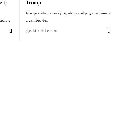
 I)
Trump
El expresidente será juzgado por el pago de dinero
esión…
a cambio de…
5 Min de Lectura