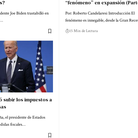
s?
“fenómeno” en expansión (Parte
idente Joe Biden trastabilló en
Por: Roberto Candelaresi Introducción El
y…
fenómeno es innegable, desde la Gran Rec
15 Min de Lectura
 subir los impuestos a
sas
, el presidente de Estados
didas fiscales…