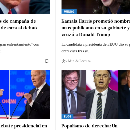
MUNDO
s de campaña de
Kamala Harris prometió nombr
de cara al debate
un republicano en su gabinete y
cruzó a Donald Trump
“gran enfrentamiento” con
La candidata a presidenta de EEUU dio su
x…
entrevista tras su…
5 Min de Lectura
BLOG
ebate presidencial en
Populismo de derecha: Un