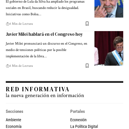
El gobierno de Lula da Silva ha ampliado los programas
sociales en Brasil, buscando reducir la desigualdad.
Iniciativas como Bolsa…
4 Min de Lectura
Javier Milei hablará en el Congreso hoy
Javier Milei pronunciará un discurso en el Congreso, en
medio de tensiones políticas por la posible
implementación de la libra…
4 Min de Lectura
RED INFORMATIVA
la nueva generación en información
Secciones
Portales
Ambiente
Econexión
Economía
La Política Digital