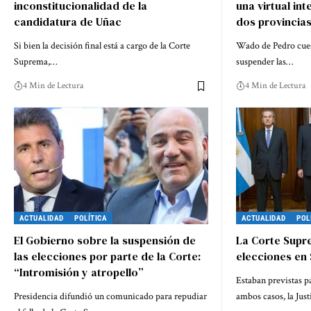
inconstitucionalidad de la
una virtual in
candidatura de Uñac
dos provincia
Si bien la decisión final está a cargo de la Corte
Wado de Pedro cuest
Suprema,…
suspender las…
4 Min de Lectura
4 Min de Lectura
ACTUALIDAD
POLÍTICA
ACTUALIDAD
POL
El Gobierno sobre la suspensión de
La Corte Supr
las elecciones por parte de la Corte:
elecciones en
“Intromisión y atropello”
Estaban previstas p
Presidencia difundió un comunicado para repudiar
ambos casos, la Jus