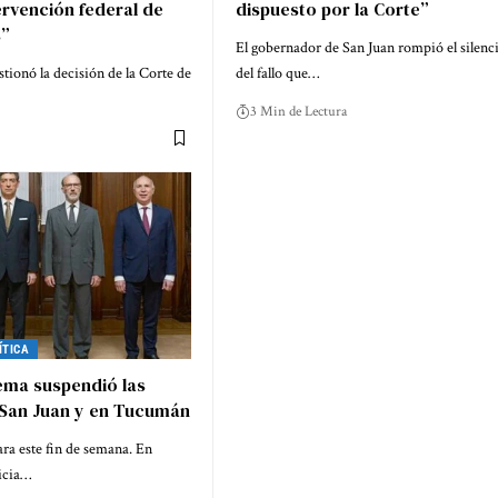
tervención federal de
dispuesto por la Corte”
s”
El gobernador de San Juan rompió el silenc
ionó la decisión de la Corte de
del fallo que…
3 Min de Lectura
ÍTICA
ema suspendió las
 San Juan y en Tucumán
ara este fin de semana. En
ticia…