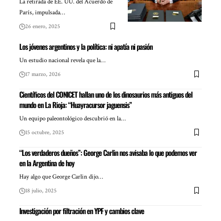
La retirada de EE. UU. del Acuerdo de
París, impulsada…
26 enero, 2025
Los jóvenes argentinos y la política: ni apatía ni pasión
Un estudio nacional revela que la…
17 marzo, 2026
Científicos del CONICET hallan uno de los dinosaurios más antiguos del
mundo en La Rioja: “Huayracursor jaguensis”
Un equipo paleontológico descubrió en la…
15 octubre, 2025
“Los verdaderos dueños”: George Carlin nos avisaba lo que podemos ver
en la Argentina de hoy
Hay algo que George Carlin dijo…
18 julio, 2025
Investigación por filtración en YPF y cambios clave