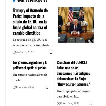
Noticias Principales
Trump y el Acuerdo de
París: Impacto de la
salida de EE. UU. en la
lucha global contra el
cambio climático
La retirada de EE. UU. del
Acuerdo de París, impulsada…
26 enero, 2025
Los jóvenes argentinos y la
Científicos del CONICET
política: ni apatía ni pasión
hallan uno de los
dinosaurios más antiguos
Un estudio nacional revela
del mundo en La Rioja:
que la…
“Huayracursor jaguensis”
17 marzo, 2026
Un equipo paleontológico
descubrió en la…
15 octubre, 2025