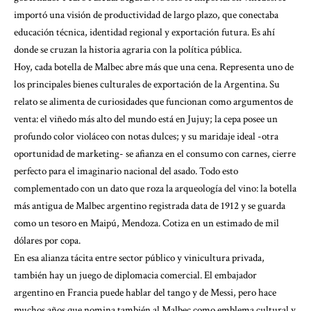
importó una visión de productividad de largo plazo, que conectaba
educación técnica, identidad regional y exportación futura. Es ahí
donde se cruzan la historia agraria con la política pública.
Hoy, cada botella de Malbec abre más que una cena. Representa uno de
los principales bienes culturales de exportación de la Argentina. Su
relato se alimenta de curiosidades que funcionan como argumentos de
venta: el viñedo más alto del mundo está en Jujuy; la cepa posee un
profundo color violáceo con notas dulces; y su maridaje ideal -otra
oportunidad de marketing- se afianza en el consumo con carnes, cierre
perfecto para el imaginario nacional del asado. Todo esto
complementado con un dato que roza la arqueología del vino: la botella
más antigua de Malbec argentino registrada data de 1912 y se guarda
como un tesoro en Maipú, Mendoza. Cotiza en un estimado de mil
dólares por copa.
En esa alianza tácita entre sector público y vinicultura privada,
también hay un juego de diplomacia comercial. El embajador
argentino en Francia puede hablar del tango y de Messi, pero hace
muchos años que nomina también al Malbec como emblema cultural y