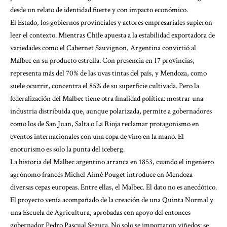
desde un relato de identidad fuerte y con impacto económico.
El Estado, los gobiernos provinciales y actores empresariales supieron
leer el contexto. Mientras Chile apuesta a la estabilidad exportadora de
variedades como el Cabernet Sauvignon, Argentina convirtió al
Malbec en su producto estrella. Con presencia en 17 provincias,
representa más del 70% de las uvas tintas del país, y Mendoza, como
suele ocurrir, concentra el 85% de su superficie cultivada. Pero la
federalización del Malbec tiene otra finalidad política: mostrar una
industria distribuida que, aunque polarizada, permite a gobernadores
como los de San Juan, Salta o La Rioja reclamar protagonismo en
eventos internacionales con una copa de vino en la mano. El
enoturismo es solo la punta del iceberg.
La historia del Malbec argentino arranca en 1853, cuando el ingeniero
agrónomo francés Michel Aimé Pouget introduce en Mendoza
diversas cepas europeas. Entre ellas, el Malbec. El dato no es anecdótico.
El proyecto venía acompañado de la creación de una Quinta Normal y
una Escuela de Agricultura, aprobadas con apoyo del entonces
gobernador Pedro Pascual Segura. No solo se importaron viñedos: se