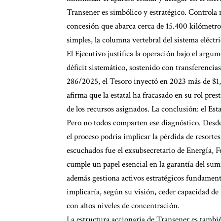
Transener es simbólico y estratégico. Controla m
concesión que abarca cerca de 15.400 kilómetro
simples, la columna vertebral del sistema eléctr
El Ejecutivo justifica la operación bajo el arg
déficit sistemático, sostenido con transferencia
286/2025, el Tesoro inyectó en 2023 más de $1,2
afirma que la estatal ha fracasado en su rol pre
de los recursos asignados. La conclusión: el Est
Pero no todos comparten ese diagnóstico. Desde 
el proceso podría implicar la pérdida de resortes
escuchados fue el exsubsecretario de Energía,
cumple un papel esencial en la garantía del su
además gestiona activos estratégicos fundamenta
implicaría, según su visión, ceder capacidad de
con altos niveles de concentración.
La estructura accionaria de Transener es tambié