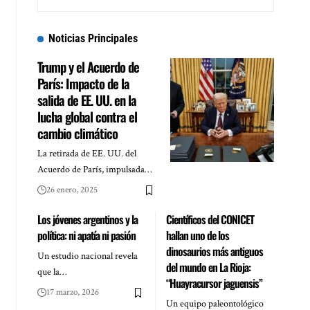
Noticias Principales
Trump y el Acuerdo de
París: Impacto de la
salida de EE. UU. en la
lucha global contra el
cambio climático
La retirada de EE. UU. del
Acuerdo de París, impulsada…
26 enero, 2025
Los jóvenes argentinos y la
Científicos del CONICET
política: ni apatía ni pasión
hallan uno de los
dinosaurios más antiguos
Un estudio nacional revela
del mundo en La Rioja:
que la…
“Huayracursor jaguensis”
17 marzo, 2026
Un equipo paleontológico