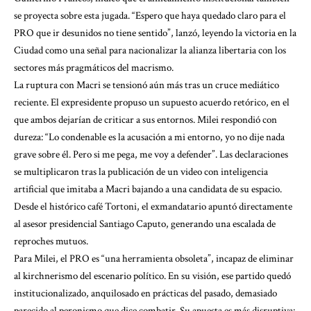
se proyecta sobre esta jugada. “Espero que haya quedado claro para el
PRO que ir desunidos no tiene sentido”, lanzó, leyendo la victoria en la
Ciudad como una señal para nacionalizar la alianza libertaria con los
sectores más pragmáticos del macrismo.
La ruptura con Macri se tensionó aún más tras un cruce mediático
reciente. El expresidente propuso un supuesto acuerdo retórico, en el
que ambos dejarían de criticar a sus entornos. Milei respondió con
dureza: “Lo condenable es la acusación a mi entorno, yo no dije nada
grave sobre él. Pero si me pega, me voy a defender”. Las declaraciones
se multiplicaron tras la publicación de un video con inteligencia
artificial que imitaba a Macri bajando a una candidata de su espacio.
Desde el histórico café Tortoni, el exmandatario apuntó directamente
al asesor presidencial Santiago Caputo, generando una escalada de
reproches mutuos.
Para Milei, el PRO es “una herramienta obsoleta”, incapaz de eliminar
al kirchnerismo del escenario político. En su visión, ese partido quedó
institucionalizado, anquilosado en prácticas del pasado, demasiado
parecido al peronismo que dice combatir. Su apuesta es más disruptiva: